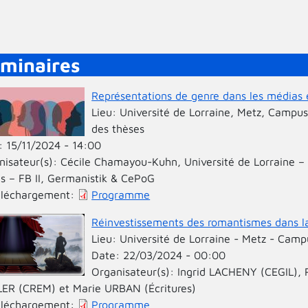
minaires
Représentations de genre dans les médias e
Lieu:
Université de Lorraine, Metz, Campus
des thèses
:
15/11/2024 - 14:00
nisateur(s):
Cécile Chamayou-Kuhn, Université de Lorraine –
es – FB II, Germanistik & CePoG
éléchargement:
Programme
Réinvestissements des romantismes dans l
Lieu:
Université de Lorraine - Metz - Camp
Date:
22/03/2024 - 00:00
Organisateur(s):
Ingrid LACHENY (CEGIL),
ER (CREM) et Marie URBAN (Écritures)
éléchargement:
Programme