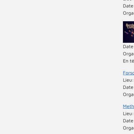
Date
Orga
Date
Orga
En t
Forsc
Lieu
Date
Orga
Meth
Lieu
Date
Orga