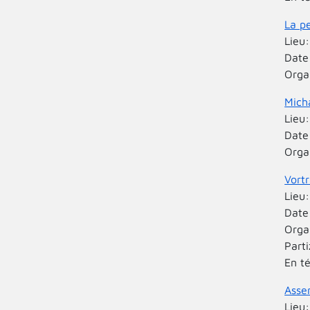
La pe
Lieu
Date
Orga
Mich
Lieu
Date
Orga
Vort
Lieu
Date
Orga
Part
En t
Asse
Lieu