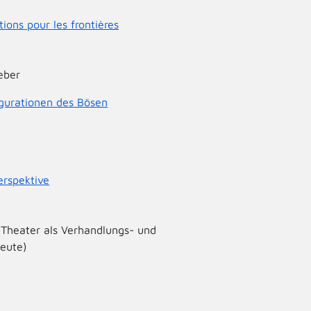
tions pour les frontières
eber
igurationen des Bösen
erspektive
Theater als Verhandlungs- und
heute)