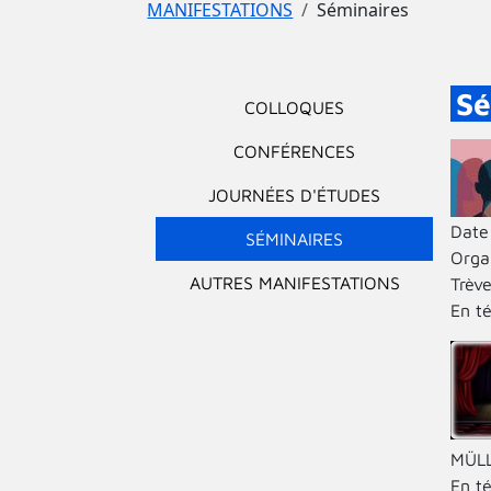
Fil d'Ariane
MANIFESTATIONS
Séminaires
Menu principal
Sé
COLLOQUES
CONFÉRENCES
JOURNÉES D'ÉTUDES
Date
SÉMINAIRES
Orga
AUTRES MANIFESTATIONS
Trèv
En t
MÜLL
En t