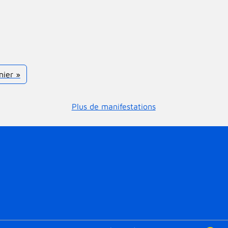
nière page
nier »
Plus de manifestations
Menu bas