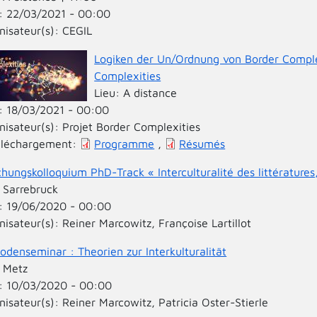
:
22/03/2021 - 00:00
nisateur(s):
CEGIL
Logiken der Un/Ordnung von Border Complex
Complexities
Lieu:
A distance
:
18/03/2021 - 00:00
nisateur(s):
Projet Border Complexities
éléchargement:
Programme
,
Résumés
hungskolloquium PhD-Track « Interculturalité des littératures
:
Sarrebruck
:
19/06/2020 - 00:00
nisateur(s):
Reiner Marcowitz, Françoise Lartillot
odenseminar : Theorien zur Interkulturalität
:
Metz
:
10/03/2020 - 00:00
nisateur(s):
Reiner Marcowitz, Patricia Oster-Stierle