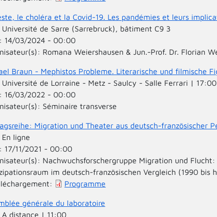
ste, le choléra et la Covid-19. Les pandémies et leurs implica
:
Université de Sarre (Sarrebruck), bâtiment C9 3
:
14/03/2024 - 00:00
nisateur(s):
Romana Weiershausen & Jun.-Prof. Dr. Florian W
ael Braun - Mephistos Probleme. Literarische und filmische F
:
Université de Lorraine - Metz - Saulcy - Salle Ferrari | 17:00
:
16/03/2022 - 00:00
nisateur(s):
Séminaire transverse
ragsreihe: Migration und Theater aus deutsch-französischer P
:
En ligne
:
17/11/2021 - 00:00
nisateur(s):
Nachwuchsforschergruppe Migration und Flucht: 
izipationsraum im deutsch-französischen Vergleich (1990 bis 
éléchargement:
Programme
mblée générale du laboratoire
:
A distance | 11:00