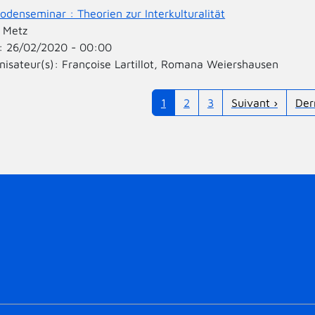
odenseminar : Theorien zur Interkulturalität
:
Metz
:
26/02/2020 - 00:00
nisateur(s):
Françoise Lartillot, Romana Weiershausen
ination
Page
Page
Page
Page suivante
Der
1
2
3
Suivant ›
Der