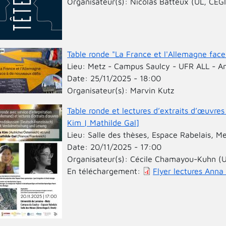
Organisateur(s):
Nicolas Batteux (UL, CEGI
Table ronde "La France et l'Allemagne fac
Lieu:
Metz - Campus Saulcy - UFR ALL - A
Date:
25/11/2025 - 18:00
Organisateur(s):
Marvin Kutz
Table ronde et lectures d’extraits d’œuvre
Kim | Mathilde Gal]
Lieu:
Salle des thèses, Espace Rabelais, M
Date:
20/11/2025 - 17:00
Organisateur(s):
Cécile Chamayou-Kuhn (UL
En téléchargement:
Flyer lectures Anna