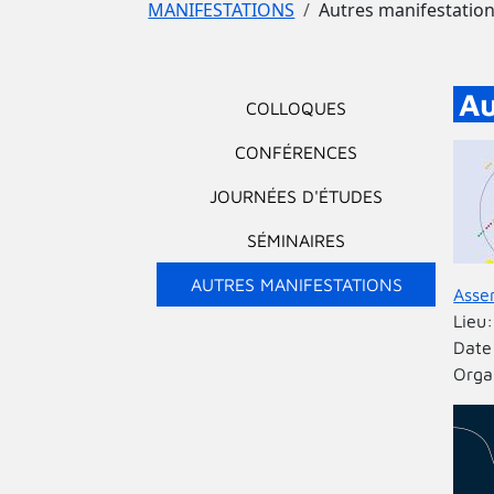
Fil d'Ariane
MANIFESTATIONS
Autres manifestatio
Menu principal
Au
COLLOQUES
CONFÉRENCES
JOURNÉES D'ÉTUDES
SÉMINAIRES
AUTRES MANIFESTATIONS
Asse
Lieu
Date
Orga