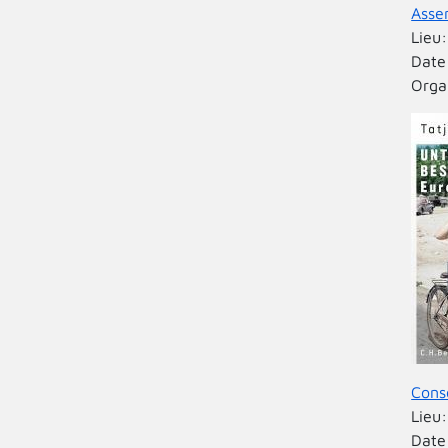
Asse
Lieu
Date
Orga
Cons
Lieu
Date