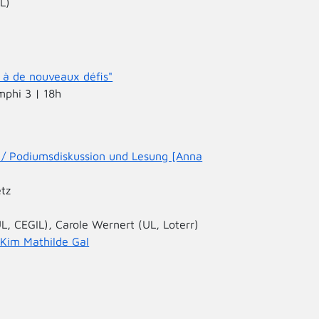
L)
e à de nouveaux défis"
mphi 3 | 18h
s / Podiumsdiskussion und Lesung [Anna
etz
, CEGIL), Carole Wernert (UL, Loterr)
 Kim Mathilde Gal