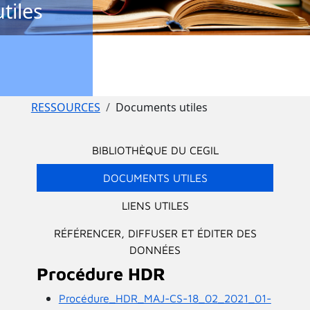
utiles
Fil d'Ariane
RESSOURCES
Documents utiles
Menu principal
BIBLIOTHÈQUE DU CEGIL
DOCUMENTS UTILES
LIENS UTILES
RÉFÉRENCER, DIFFUSER ET ÉDITER DES
DONNÉES
Procédure HDR
Procédure_HDR_MAJ-CS-18_02_2021_01-