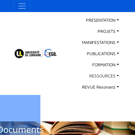
Aller au contenu principal
Panneau de gestion des cookies
Main Navigation
PRESENTATION
PROJETS
MANIFESTATIONS
PUBLICATIONS
FORMATION
RESSOURCES
REVUE Resonanz
Documents