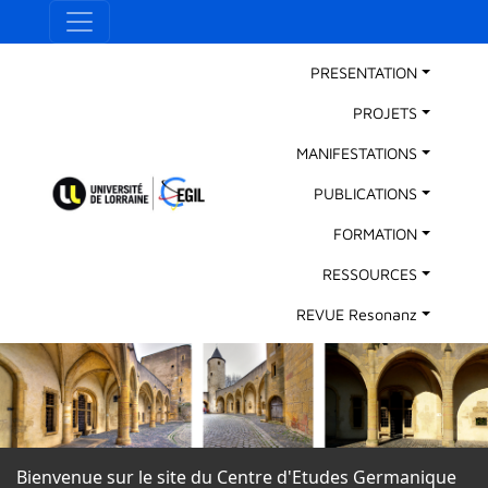
Aller au contenu principal
Panneau de gestion des cookies
Main Navigation
PRESENTATION
PROJETS
MANIFESTATIONS
PUBLICATIONS
FORMATION
RESSOURCES
REVUE Resonanz
Bienvenue sur le site du Centre d'Etudes Germanique