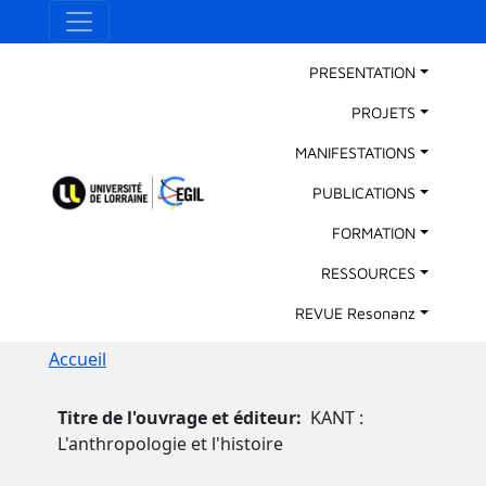
Aller au contenu principal
Panneau de gestion des cookies
Main Navigation
PRESENTATION
PROJETS
MANIFESTATIONS
PUBLICATIONS
FORMATION
RESSOURCES
REVUE Resonanz
Fil d'Ariane
Accueil
Titre de l'ouvrage et éditeur
KANT :
L'anthropologie et l'histoire