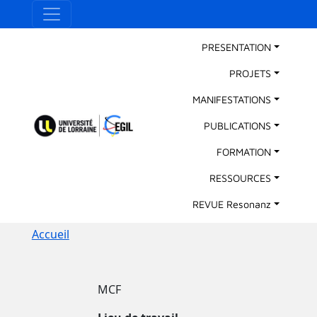
Aller au contenu principal
Panneau de gestion des cookies
Main Navigation
PRESENTATION
PROJETS
MANIFESTATIONS
PUBLICATIONS
FORMATION
RESSOURCES
REVUE Resonanz
Fil d'Ariane
Accueil
MCF