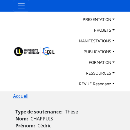
Aller au contenu principal
Panneau de gestion des cookies
Main Navigation
PRESENTATION
PROJETS
MANIFESTATIONS
PUBLICATIONS
FORMATION
RESSOURCES
REVUE Resonanz
Fil d'Ariane
Accueil
Type de soutenance
Thèse
Nom
CHAPPUIS
Prénom
Cédric