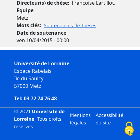
Directeur(s) de thèse
Françoise Lartillot.
Equipe
Metz
Mots clés
Soutenances de thèses
Date de soutenance
ven 10/04/2015 - 00:00
Université de Lorraine
Espace Rabelais
Ile du Saulcy
57000 Metz
Tel: 03 72 74 76 48
© 2021
Université de
Menu bas
Mentions
Accessibilité
Lorraine
. Tous droits
légales
du site
réservés