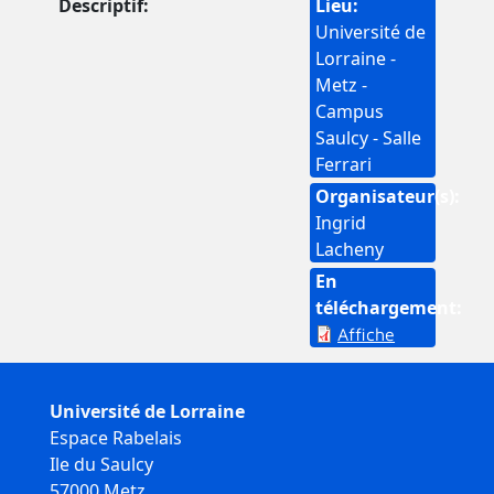
Descriptif
Lieu
Université de
Lorraine -
Metz -
Campus
Saulcy - Salle
Ferrari
Organisateur(s)
Ingrid
Lacheny
En
téléchargement
Affiche
Université de Lorraine
Espace Rabelais
Ile du Saulcy
57000 Metz