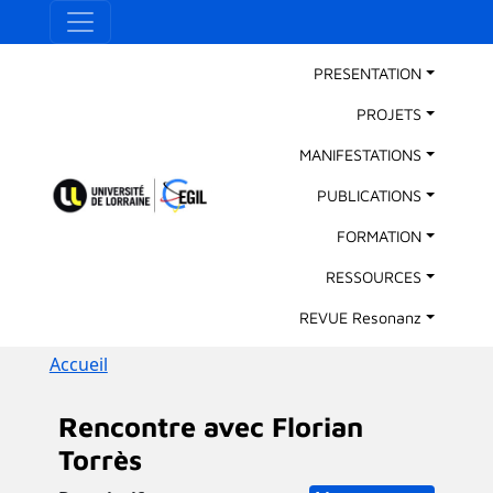
Aller au contenu principal
Panneau de gestion des cookies
Main Navigation
PRESENTATION
PROJETS
MANIFESTATIONS
PUBLICATIONS
FORMATION
RESSOURCES
REVUE Resonanz
Fil d'Ariane
Accueil
Rencontre avec Florian
Torrès