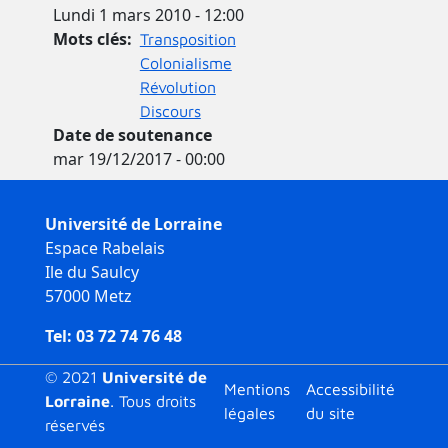
Lundi 1 mars 2010 - 12:00
Mots clés
Transposition
Colonialisme
Révolution
Discours
Date de soutenance
mar 19/12/2017 - 00:00
Université de Lorraine
Espace Rabelais
Ile du Saulcy
57000 Metz
Tel: 03 72 74 76 48
© 2021
Université de
Menu bas
Mentions
Accessibilité
Lorraine
. Tous droits
légales
du site
réservés