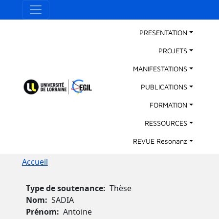
Aller au contenu principal
Panneau de gestion des cookies
Main Navigation
PRESENTATION
PROJETS
MANIFESTATIONS
PUBLICATIONS
FORMATION
RESSOURCES
REVUE Resonanz
Fil d'Ariane
Accueil
Type de soutenance
Thèse
Nom
SADIA
Prénom
Antoine