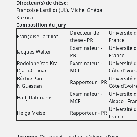
Directeur(s) de thèse
Françoise Lartillot (UL), Michel Gnéba
Kokora
Composition du jury
Directeur de
Université d
Françoise Lartillot
thèse - PR
France
Examinateur -
Université d
Jacques Walter
PR
France
Rodolphe Yao Kra
Examinateur -
Université d
Djatti-Guinan
MCF
Côte d'Ivoir
Béchié Paul
Université d
Rapporteur - PR
N'Guessan
Côte d'Ivoir
Examinateur -
Université 
Hadj Dahmane
MCF
Alsace - Fra
Université d
Helga Meise
Rapporteur - PR
France
Résumé
Ce travail partira d’abord d’une