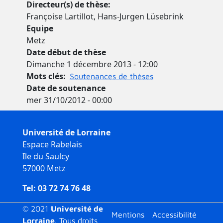
Directeur(s) de thèse
Françoise Lartillot, Hans-Jurgen Lüsebrink
Equipe
Metz
Date début de thèse
Dimanche 1 décembre 2013 - 12:00
Mots clés
Soutenances de thèses
Date de soutenance
mer 31/10/2012 - 00:00
Université de Lorraine
Espace Rabelais
Ile du Saulcy
57000 Metz
Tel: 03 72 74 76 48
© 2021
Université de
Menu bas
Mentions
Accessibilité
Lorraine
. Tous droits