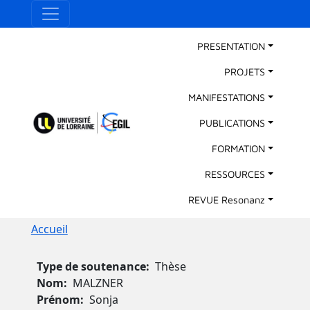
Aller au contenu principal
Panneau de gestion des cookies
Main Navigation
PRESENTATION
PROJETS
MANIFESTATIONS
PUBLICATIONS
FORMATION
RESSOURCES
REVUE Resonanz
Fil d'Ariane
Accueil
Type de soutenance
Thèse
Nom
MALZNER
Prénom
Sonja