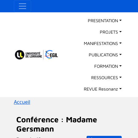
Aller au contenu principal
Panneau de gestion des cookies
Main Navigation
PRESENTATION
PROJETS
MANIFESTATIONS
PUBLICATIONS
FORMATION
RESSOURCES
REVUE Resonanz
Fil d'Ariane
Accueil
Conférence : Madame
Gersmann