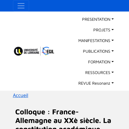
Aller au contenu principal
Panneau de gestion des cookies
Main Navigation
PRESENTATION
PROJETS
MANIFESTATIONS
PUBLICATIONS
FORMATION
RESSOURCES
REVUE Resonanz
Fil d'Ariane
Accueil
Colloque : France-
Allemagne au XXè siècle. La
constitution académique